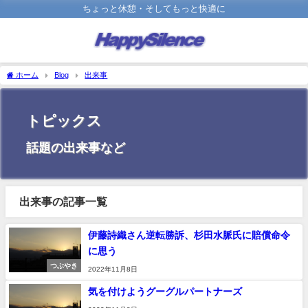
ちょっと休憩・そしてもっと快適に
ホーム
Blog
出来事
トピックス
話題の出来事など
出来事の記事一覧
伊藤詩織さん逆転勝訴、杉田水脈氏に賠償命令
に思う
つぶやき
2022年11月8日
気を付けようグーグルパートナーズ