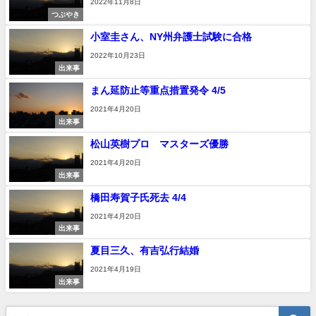
2022年11月8日
つぶやき
小室圭さん、NY州弁護士試験に合格
2022年10月23日
出来事
まん延防止等重点措置発令 4/5
2021年4月20日
出来事
松山英樹プロ マスターズ優勝
2021年4月20日
出来事
橋田寿賀子氏死去 4/4
2021年4月20日
出来事
夏目三久、有吉弘行結婚
2021年4月19日
出来事