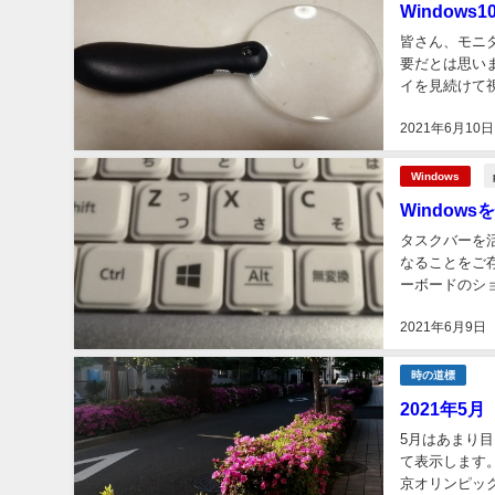
Windows
皆さん、モニ
要だとは思い
イを見続けて
鏡はとっても便
2021年6月10日
Windows
Window
タスクバーを
なることをご
ーボードのシ
思います。これ
2021年6月9日
時の道標
2021年5月
5月はあまり
て表示します
京オリンピッ