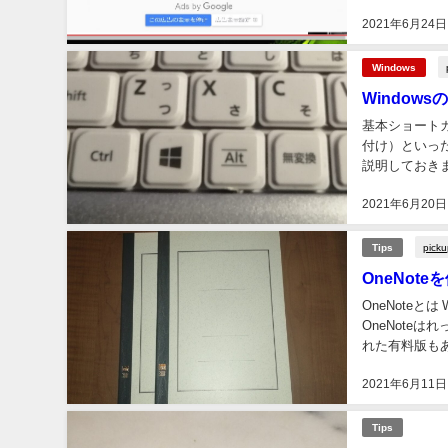
プアップ広告で
2021年6月24日
Windows
Window
基本ショートカッ
付け）といっ
説明しておきま
ら C（アルフ
2021年6月20日
pick
Tips
OneNote
OneNoteと
OneNote
れた有料版もあ
言って過言では
2021年6月11日
Tips