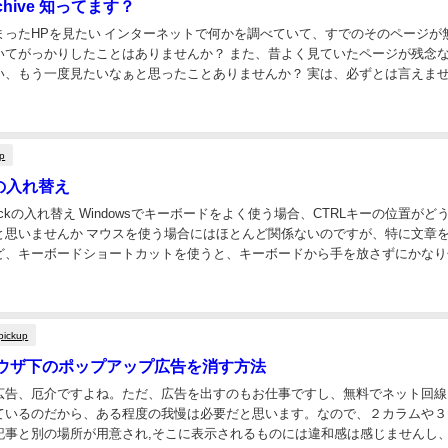
 Archive 知ってます？
まったHPを見たい インターネットで何かを調べていて、すでのそのページが
いてがっかりしたことはありませんか？ また、昔よく見ていたページが残念
い、もう一度見たいなぁと思ったことありませんか？ 実は、必ずとは言えま
くなってしまったページでも、かなりの確率で...
up
の入れ替え
Lockの入れ替え Windowsでキーボードをよく使う場合、CTRLキーの位置がど
と思いませんか マウスを使う場合にはほとんど関係ないのですが、特に文章
ど、キーボードショートカットを使うと、キーボードから手を放さずにかなり
ので、とても便利です そし...
pickup
ウザ下のポップアップ広告を消す方法
広告、厄介ですよね。ただ、広告を出すのもお仕事ですし、無料でネット回線
ているのだから、ある程度の我慢は必要だと思います。なので、２カラムや３
記事と別の場所が用意され,そこに表示されるものには違和感は感じませんし