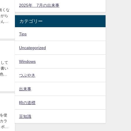
2025年 7月の出来事
無くな
ながら
カテゴリー
せん
Tips
Uncategorized
Windows
うして
を書い
色々
つぶやき
出来事
時の道標
を使
豆知識
カラ
、ポッ