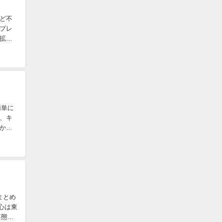
ど不
プレ
拡大
簡単に
、キ
かと
まとめ
心は東
事態が