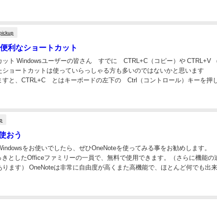
も、出てきた後に意識的に消せるものは、よほどし...
pickup
sの便利なショートカット
ト Windowsユーザーの皆さん すでに CTRL+C（コピー）や CTRL+V 
たショートカットは使っていらっしゃる方も多いのではないかと思います
すと、CTRL+C とはキーボードの左下の Ctrl（コントロール）キーを押
ァベットのシー）...
up
を使おう
は Windowsをお使いでしたら、ぜひOneNoteを使ってみる事をお勧めします。
はれっきとしたOfficeファミリーの一員で、無料で使用できます。（さらに機能の
ります） OneNoteは非常に自由度が高くまた高機能で、ほとんど何でも出
ない無料のデ...