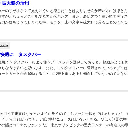
10 拡大鏡の活用
ターの字が小さくて見えにくいと感じたことはありませんか若い方にはほとん
ますが、ちょっとご年配で視力が落ちた方、また、若い方でも長い時間ディス
視力が落ちてきてしまった時、モニター上の文字を拡大して見ることのできる
利です。 さらに、この拡大鏡には文字を読み上げる...
pickup
sを快適に タスクバー
活用よう タスクバーによく使うプログラムを登録しておくと、起動がとても
存じな方は多いと思います。ただ、このタスクバーに登録されているアプリは
ョートカットから起動することも出来る事はあまり知られていないのではない
を知っておくと、さらに素早く起動する事が出来る...
目を引く出来事はなかったように思うので、ちょっと手抜きではありますが、
。 ただそうはいっても、3面記事的ニュースはいろいろある。やはり話題の中
クの話とコロナのワクチンだ。 東京オリンピックの聖火ランナーの有名人の