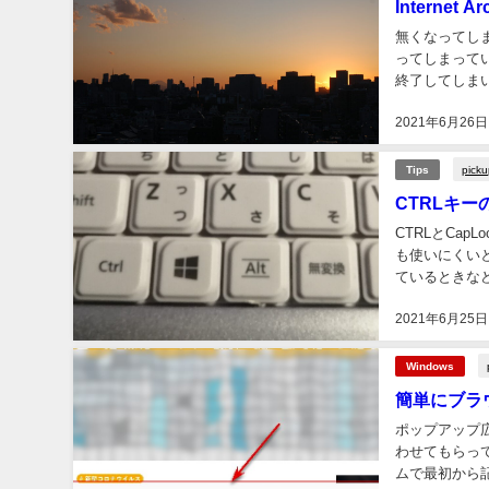
Internet
無くなってし
ってしまって
終了してしま
が、ネットで無
2021年6月26日
pick
Tips
CTRLキー
CTRLとCap
も使いにくい
ているときな
な作業が出来る
2021年6月25日
Windows
簡単にブラ
ポップアップ
わせてもらっ
ムで最初から